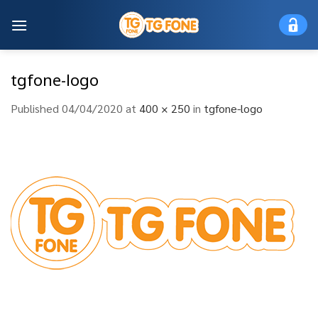
Skip
to
content
tgfone-logo
Published
04/04/2020
at
400 × 250
in
tgfone-logo