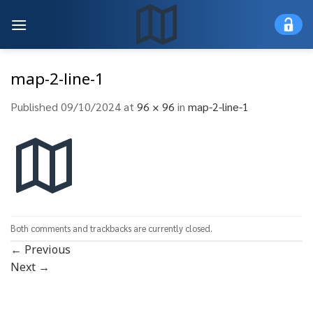
Skip
to
content
map-2-line-1
Published
09/10/2024
at
96 × 96
in
map-2-line-1
Both comments and trackbacks are currently closed.
←
Previous
Next
→