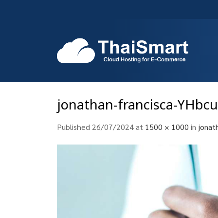
Skip
to
content
jonathan-francisca-YHbc
Published
26/07/2024
at
1500 × 1000
in
jonat