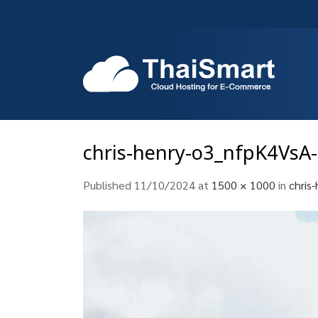
Skip
to
content
chris-henry-o3_nfpK4VsA
Published
11/10/2024
at
1500 × 1000
in
chris