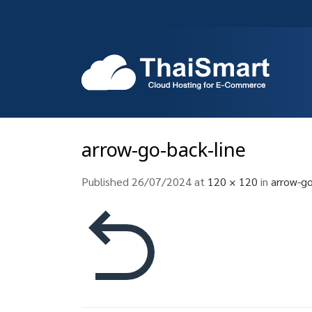
Skip
to
content
arrow-go-back-line
Published
26/07/2024
at
120 × 120
in
arrow-go