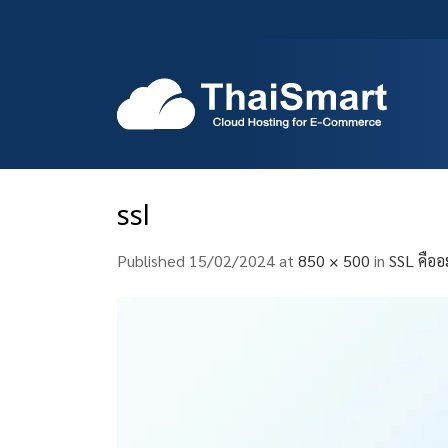
Skip
to
content
ssl
Published
15/02/2024
at
850 × 500
in
SSL คืออ